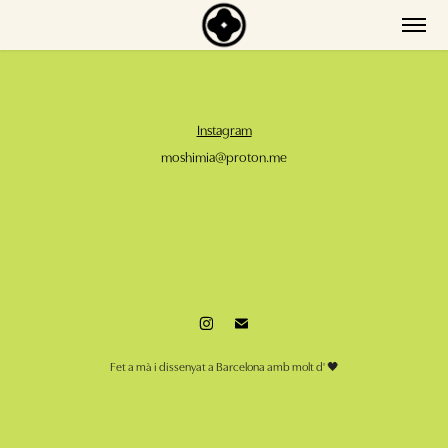
Instagram
moshimia@proton.me
Fet a mà i dissenyat a Barcelona amb molt d' 🖤